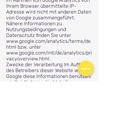
im Rahmen von Google Analytics von
Ihrem Browser übermittelte IP-
Adresse wird nicht mit anderen Daten
von Google zusammengeführt.
Nähere Informationen zu
Nutzungsbedingungen und
Datenschutz finden Sie unter
www.google.com/analytics/terms/de.
html
bzw. unter
www.google.com/intl/de/analytics/pri
vacyoverview.html.
Zwecke der Verarbeitung Im Auftrag
des Betreibers dieser Website wird
Google diese Informationen benutzen,
um Ihre Nutzung der Website
auszuwerten, um Reports über die
Websiteaktivitäten
zusammenzustellen und um weitere
mit der Websitenutzung und der
Internetnutzung verbundene
Dienstleistungen gegenüber dem
Websitebetreiber zu erbringen.
Betroffenenrechte Sie können die
Speicherung der Cookies durch eine