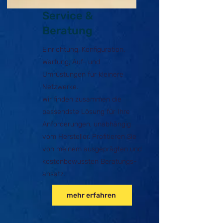
Service &
Beratung
Einrichtung, Konfiguration,
Wartung, Auf- und
Umrüstungen für kleinere
Netzwerke.
Wir finden zusammen die
passendste Lösung für Ihre
Anforderungen, unabhängig
vom Hersteller. Profitieren Sie
von meinem ausgeprägten und
kostenbewussten Beratungs-
ansatz.
mehr erfahren