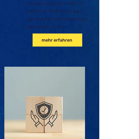
Schnelle Com­puter-Hilfen im
Notfall per Telefon und ganz
unkompliziert per Fernwartung
oder direkt vor Ort.
mehr erfahren