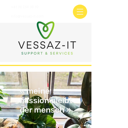
+41 78 234 39 39
info@vessaz-it.com
« meine
mission bleibt
der mensch »